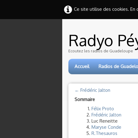
Ce site utilise des cookies. En
Radyo Pé
Ecoutez les radios de Guadeloupe
Accueil
Radios de Guadel
← Frédéric Jalton
Sommaire
Félix Proto
Frédéric Jalton
Luc Reneitte
Maryse Conde
R.Thesauros