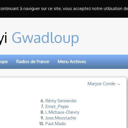
 continuant à naviguer sur ce site, vous acceptez notre utilisation d
yi
Gwadloup
oupe
Radios de France
Menu Archives
Maryse Conde →
Rémy Sennevile
Ernet_Pepin
L Michaux-Chevry
Jose.Moustache
Paul Mado