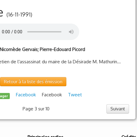
te
(16-11-1991)
; Nicomède Gervais; Pierre-Edouard Picord
ien de l'assassinat du maire de la Désirade M. Mathurin...
Retour à la liste des émission
Facebook
Facebook
Tweet
tager
Page 3 sur 10
Suivant